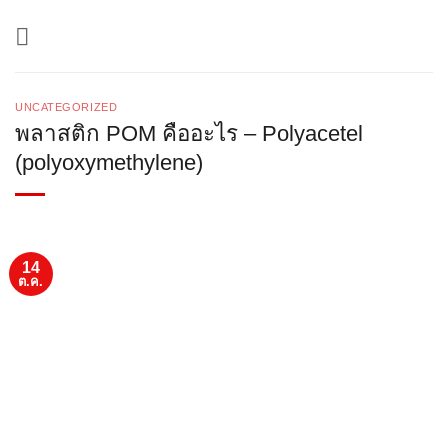
ข้าม
ไป
ยัง
เนื้อหา
UNCATEGORIZED
พลาสติก POM คืออะไร – Polyacetel
(polyoxymethylene)
14
ต.ค.