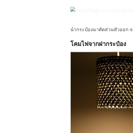
นำกระป๋องมาตัดส่วนหัวออก จา
โคมไฟจากฝากระป๋อง