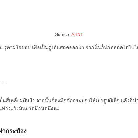
Source:
AHNT
าะรูตามใจชอบ เพื่อเป็นรูให้แสอดออกมา จากนั้นก็นำหลอดไฟไปใส่
สี่เหลี่ยมผืนผ้า จากนั้นก็ลงมือตัดกระป๋องให้เป็ยรูปผีเสื้อ แล้วก็
ทำระวังมันบาดมือนิดนึงนะ
ฝากระป๋อง