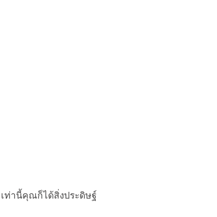
านี้คุณก็ได้สิ่งประดิษฐ์