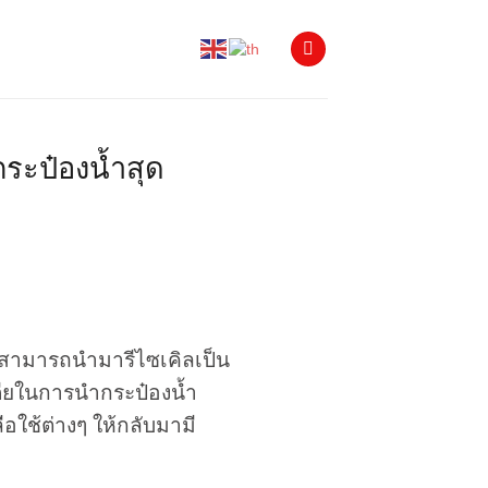
กระป๋องน้ำสุด
ั้นสามารถนำมารีไซเคิลเป็น
เดียในการนำกระป๋องน้ำ
อใช้ต่างๆ ให้กลับมามี