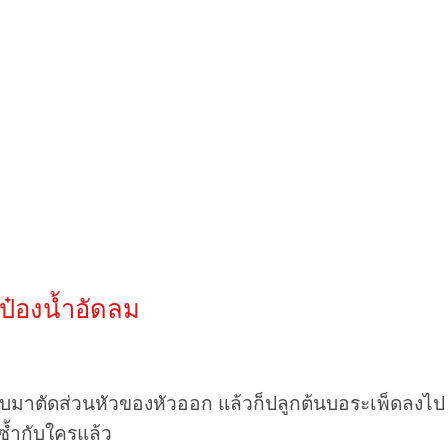
ป๋องน้ำอัดลม
บมาตัดส่วนหัวของหัวออก แล้วก็ปลูกต้นบอระเพ็ดลงไป เท่
ซ้ำกับใครแล้ว