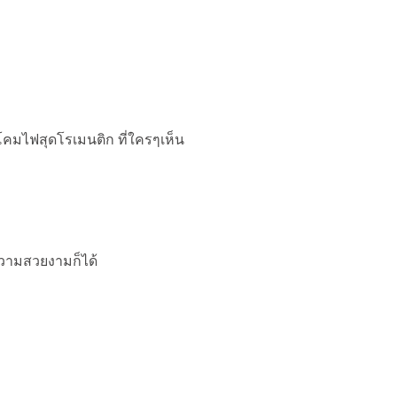
โคมไฟสุดโรเมนติก ที่ใครๆเห็น
ความสวยงามก็ได้