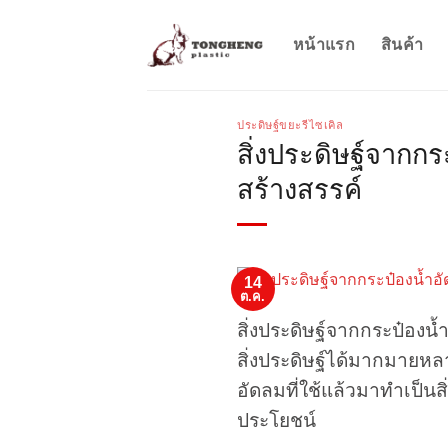
ข้าม
ไป
หน้าแรก
สินค้า
ยัง
เนื้อหา
ประดิษฐ์ขยะรีไซเคิล
สิ่งประดิษฐ์จากกร
สร้างสรรค์
14
ต.ค.
สิ่งประดิษฐ์จากกระป๋องน้
สิ่งประดิษฐ์ได้มากมายหลา
อัดลมที่ใช้แล้วมาทำเป็นส
ประโยชน์