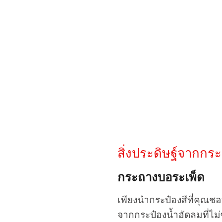
สิ่งประดิษฐ์จากกระ
กระถางบอระเพ็ด
เพียงนำกระป๋องสีที่คุณชอ
จากกระป๋องน้ำอัดลมที่ไม่