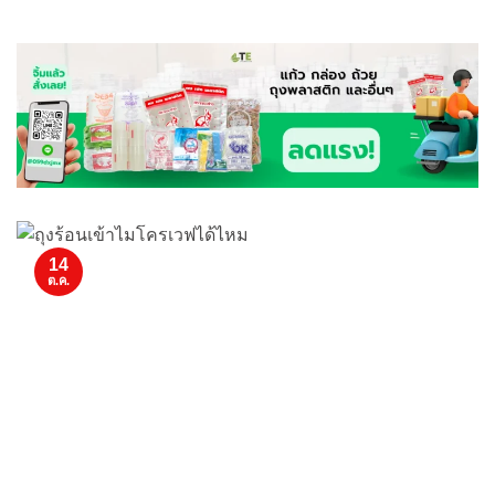
14
ต.ค.